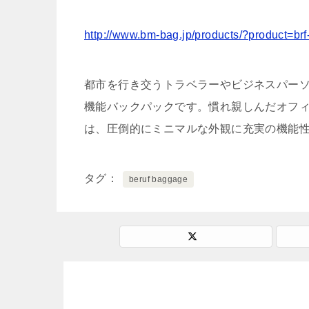
http://www.bm-bag.jp/products/?product=brf
都市を行き交うトラベラーやビジネスパー
機能バックパックです。慣れ親しんだオフ
は、圧倒的にミニマルな外観に充実の機能
タグ
beruf baggage