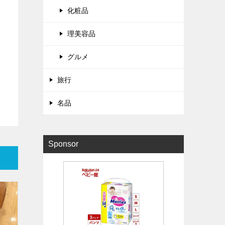
化粧品
理美容品
グルメ
旅行
名品
Sponsor