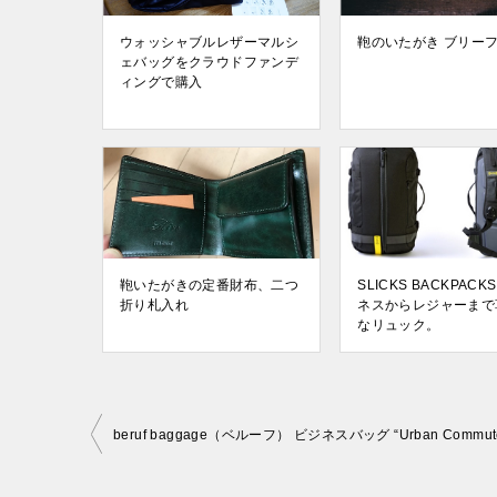
ウォッシャブルレザーマルシ
鞄のいたがき ブリー
ェバッグをクラウドファンデ
ィングで購入
鞄いたがきの定番財布、二つ
SLICKS BACKPAC
折り札入れ
ネスからレジャーまで
なリュック。
投
稿