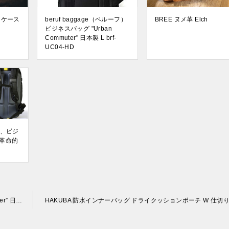
フケース
beruf baggage（ベルーフ）
BREE ヌメ革 Elch
ビジネスバッグ "Urban
Commuter" 日本製 L brf-
UC04-HD
KS、ビジ
革命的
beruf baggage（ベルーフ） ビジネスバッグ “Urban Commuter” 日本製 L brf-UC04-HD
HAKUBA 防水インナーバッグ ドライクッションポーチ W 仕切