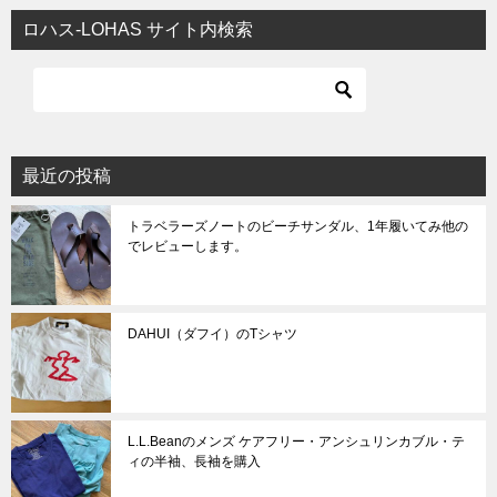
ビ
ロハス-LOHAS サイト内検索
ゲ
ー
シ
ョ
最近の投稿
ン
トラベラーズノートのビーチサンダル、1年履いてみ他の
でレビューします。
DAHUI（ダフイ）のTシャツ
L.L.Beanのメンズ ケアフリー・アンシュリンカブル・テ
ィの半袖、長袖を購入