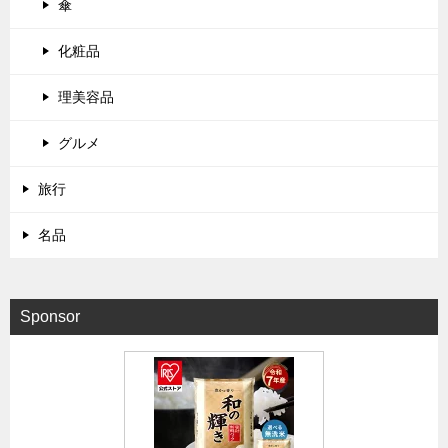
傘
化粧品
理美容品
グルメ
旅行
名品
Sponsor