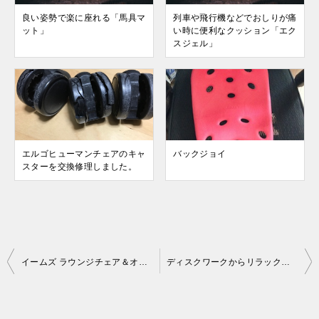
良い姿勢で楽に座れる「馬具マ
列車や飛行機などでおしりが痛
ット」
い時に便利なクッション「エク
スジェル」
エルゴヒューマンチェアのキャ
バックジョイ
スターを交換修理しました。
投
イームズ ラウンジチェア＆オットマン
ディスクワークからリラックスモードまで対応できる椅子
稿
ナ