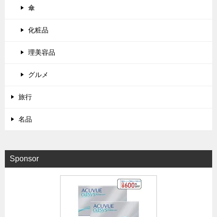
傘
化粧品
理美容品
グルメ
旅行
名品
Sponsor