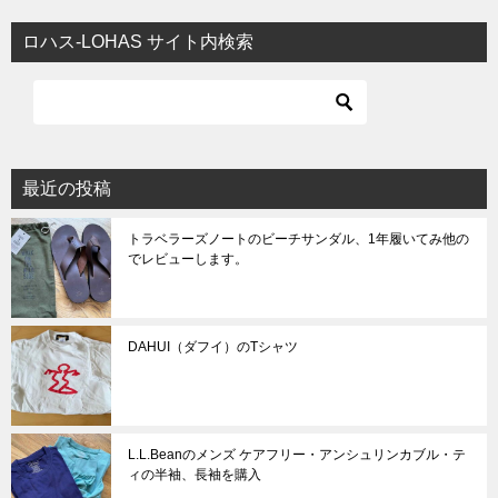
ビ
ロハス-LOHAS サイト内検索
ゲ
ー
シ
ョ
最近の投稿
ン
トラベラーズノートのビーチサンダル、1年履いてみ他の
でレビューします。
DAHUI（ダフイ）のTシャツ
L.L.Beanのメンズ ケアフリー・アンシュリンカブル・テ
ィの半袖、長袖を購入