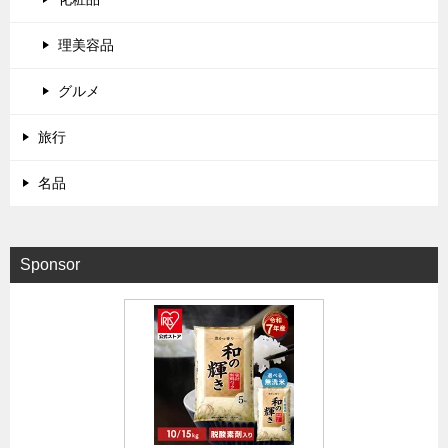
理美容品
グルメ
旅行
名品
Sponsor