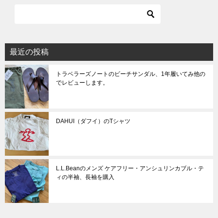
ー
シ
ョ
最近の投稿
ン
トラベラーズノートのビーチサンダル、1年履いてみ他の
でレビューします。
DAHUI（ダフイ）のTシャツ
L.L.Beanのメンズ ケアフリー・アンシュリンカブル・テ
ィの半袖、長袖を購入