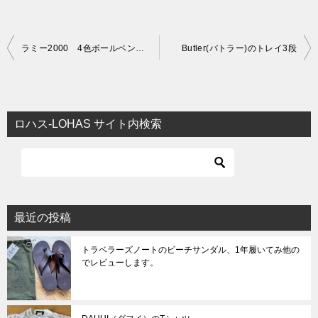
投
ラミー2000 4色ボールペン LA-L401に名前を入れてみた
Butler(バトラー)のトレイ3段
稿
ナ
ビ
ロハス-LOHAS サイト内検索
ゲ
ー
シ
ョ
最近の投稿
ン
トラベラーズノートのビーチサンダル、1年履いてみ他の
でレビューします。