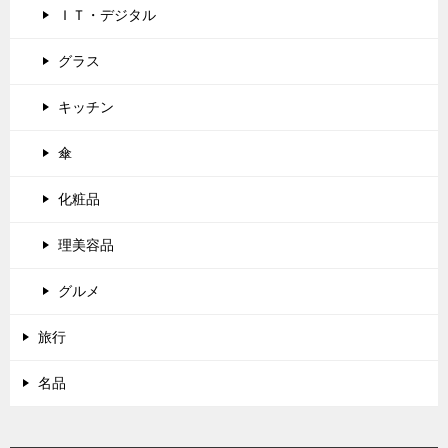
ＩＴ・デジタル
グラス
キッチン
傘
化粧品
理美容品
グルメ
旅行
名品