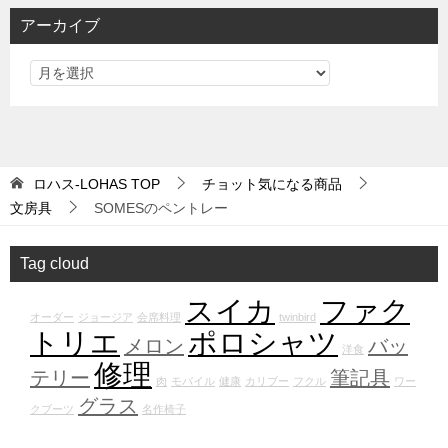
アーカイブ
ロハス-LOHAS
TOP
チョット気になる商品
文房具
SOMESのペントレー
Tag cloud
スイカ
ファク
オーダー
ジョージア
会席料理
twinbird
トリエ
ポロシャツ
メロン
バッ
洋食
修理
テリー
筆記具
肉
モバイル
健康
カリブー
フクル
ワー
グラス
クブーツ
名作椅子