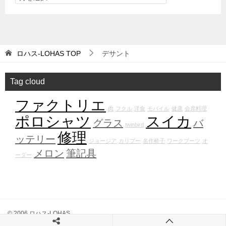
ロハス-LOHAS
TOP
デサント
Tag cloud
ファクトリエ
肉
フクル
洋食
モバイル
健康
会席料理
ポロシャツ
スイカ
グラス
バ
twinbird
修理
ッテリー
ジョージア
カリブー
名作椅子
ワークブーツ
オ
メロン
筆記具
ーダー
© 2006 ロハス-LOHAS