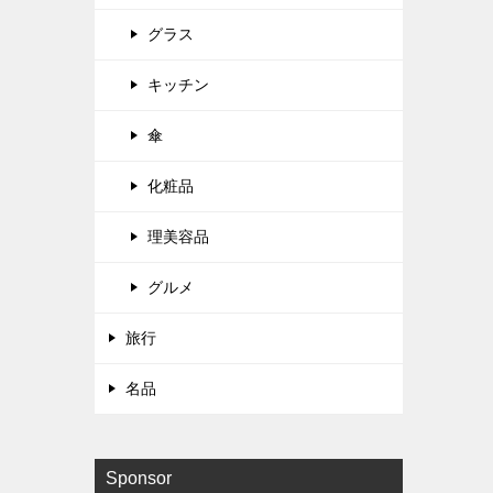
グラス
キッチン
傘
化粧品
理美容品
グルメ
旅行
名品
Sponsor