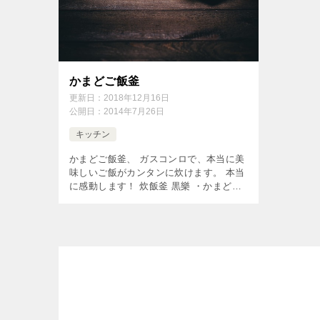
かまどご飯釜
更新日：
2018年12月16日
公開日：
2014年7月26日
キッチン
かまどご飯釜、 ガスコンロで、本当に美
味しいご飯がカンタンに炊けます。 本当
に感動します！ 炊飯釜 黒樂 ・かまどご
飯釜（大) 1合から4合炊き（ガス直火
釜）