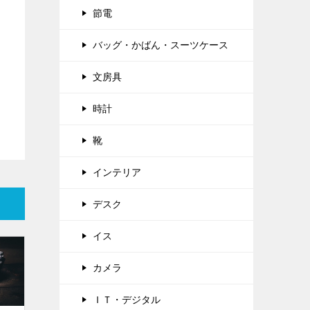
節電
バッグ・かばん・スーツケース
文房具
時計
靴
インテリア
デスク
イス
カメラ
ＩＴ・デジタル