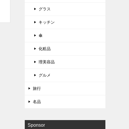
グラス
キッチン
傘
化粧品
理美容品
グルメ
旅行
名品
Sponsor