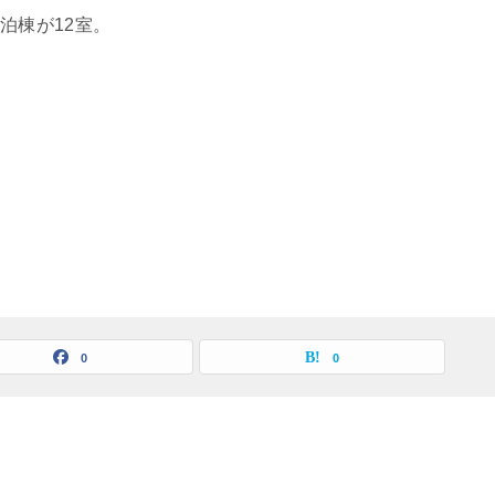
泊棟が12室。
0
0