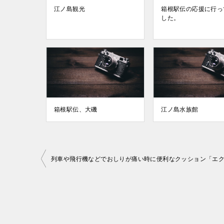
江ノ島観光
箱根駅伝の応援に行っ
した。
箱根駅伝、大磯
江ノ島水族館
投
稿
ナ
ビ
ゲ