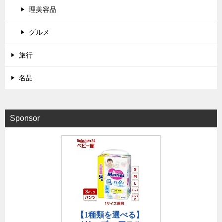
理美容品
グルメ
旅行
名品
Sponsor