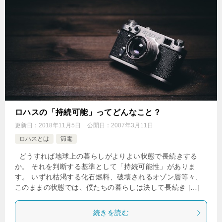
ロハスの「持続可能」ってどんなこと？
更新日：
2018年11月5日
公開日：
2007年3月11日
ロハスとは
節電
どうすれば地球上の暮らしがよりよい状態で長続きする
か。 それを判断する基準として「持続可能性」がありま
す。 いずれ枯渇する化石燃料、破壊されるオゾン層等々、
このままの状態では、僕たちの暮らしは決して長続き […]
続きを読む