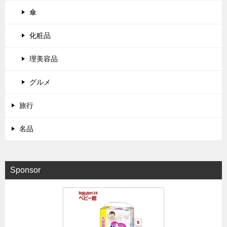
傘
化粧品
理美容品
グルメ
旅行
名品
Sponsor