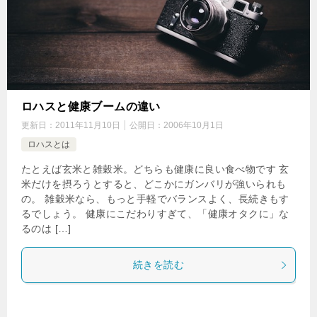
ロハスと健康ブームの違い
更新日：
2011年11月10日
公開日：
2006年10月1日
ロハスとは
たとえば玄米と雑穀米。どちらも健康に良い食べ物です 玄
米だけを摂ろうとすると、どこかにガンバリが強いられも
の。 雑穀米なら、もっと手軽でバランスよく、長続きもす
るでしょう。 健康にこだわりすぎて、「健康オタクに」な
るのは […]
続きを読む